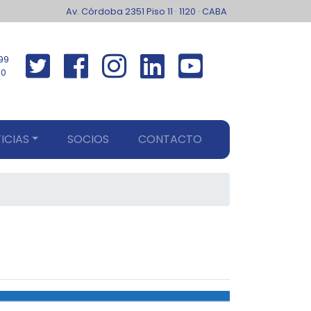
Av. Córdoba 2351 Piso 11 · 1120 · CABA
99
00
ICIAS
SOCIOS
CONTACTO