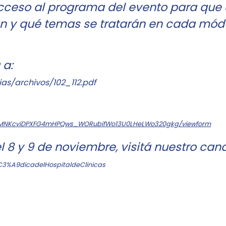
cceso al programa del evento para que 
n y qué temas se tratarán en cada mód
 a:
as/archivos/102_112.pdf
940MNKcviDPXFG4mHPQws_WORubifWo13U0LHeLWo320gkg/viewform
el 8 y 9 de noviembre, visitá nuestro can
3%A9dicadelHospitaldeClinicas