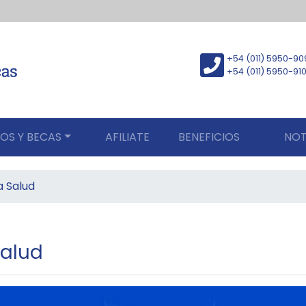
+54 (011) 5950-90
+54 (011) 5950-91
OS Y BECAS
AFILIATE
BENEFICIOS
NOT
a Salud
Salud