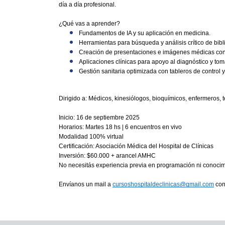
día a día profesional.
¿Qué vas a aprender?
Fundamentos de IA y su aplicación en medicina.
Herramientas para búsqueda y análisis crítico de biblio
Creación de presentaciones e imágenes médicas con
Aplicaciones clínicas para apoyo al diagnóstico y to
Gestión sanitaria optimizada con tableros de control y
Dirigido a: Médicos, kinesiólogos, bioquímicos, enfermeros, té
Inicio: 16 de septiembre 2025
Horarios: Martes 18 hs | 6 encuentros en vivo
Modalidad 100% virtual
Certificación: Asociación Médica del Hospital de Clínicas
Inversión: $60.000 + arancel AMHC
No necesitás experiencia previa en programación ni conocim
Envíanos un mail a
cursoshospitaldeclinicas@gmail.com
con 