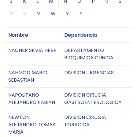
J
K
L
M
N
O
P
R
S
T
U
V
W
Y
Z
Nombre
Dependencia
NACHER SILVIA HEBE
DEPARTAMENTO
BIOQUIMICA CLINICA
NAHMOD MARIO
DIVISION URGENCIAS
SEBASTIAN
NAPOLITANO
DIVISION CIRUGIA
ALEJANDRO FABIAN
GASTROENTEROLOGICA
NEWTON
DIVISION CIRUGIA
ALEJANDRO TOMAS
TORACICA
MARIA