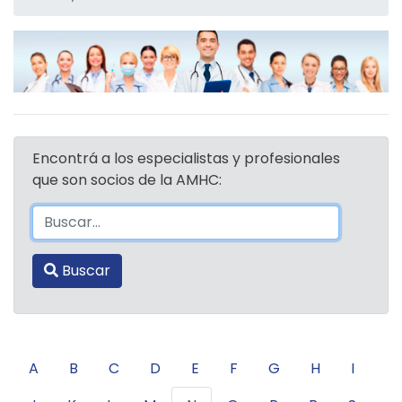
Encontrá a los especialistas y profesionales
que son socios de la AMHC:
Buscar
A
B
C
D
E
F
G
H
I